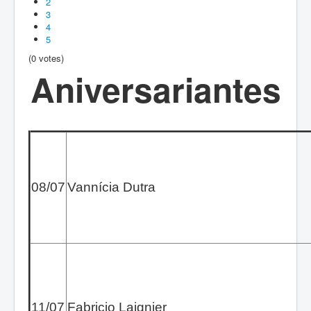
2
3
4
5
(0 votes)
Aniversariantes
08/07
Vannícia Dutra
11/07
Fabricio Laignier