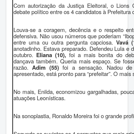
Com autorização da Justiça Eleitoral, o Lions
debate político entre os 4 candidatos à Prefeitura
Louva-se a coragem, decência e o respeito ent
defensiva. Não usou números que poderiam “Ibo
entre uma ou outra pergunta capciosa.
Vavá (
anotadinho. Estava preparado. Defendeu Lula e 
outubro.
Eliana (10),
foi a mais bonita do deba
dançava também. Queria mais espaço. Se fosse
razão.
Adim (55)
foi a sensação. Nadou de 
apresentado, está pronto para “prefeitar”. O mais s
No mais, Enilda, economizou gargalhadas, pouca
atuações Leonísticas.
Na sonoplastia, Ronaldo Moreira foi o grande prof
Segundo os ouvintes as 4 perguntas que mais cri