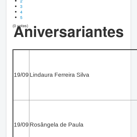
2
3
4
5
Aniversariantes
(0 votes)
19/09
Lindaura Ferreira Silva
19/09
Rosângela de Paula