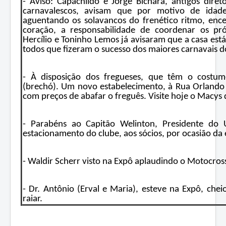
- Aviso: Capachildo e Jorge Bichara, antigos dire
carnavalescos, avisam que por motivo de idad
aguentando os solavancos do frenético ritmo, enc
coração, a responsabilidade de coordenar os pró
Hercílio e Toninho Lemos já avisaram que a casa está
todos que fizeram o sucesso dos maiores carnavais do
- À disposição dos fregueses, que têm o costu
(brechó). Um novo estabelecimento, à Rua Orlando V
com preços de abafar o freguês. Visite hoje o Macys 
- Parabéns ao Capitão Welinton, Presidente do U
estacionamento do clube, aos sócios, por ocasião da 
- Waldir Scherr visto na Expô aplaudindo o Motocros
- Dr. Antônio (Erval e Maria), esteve na Expô, chei
raiar.