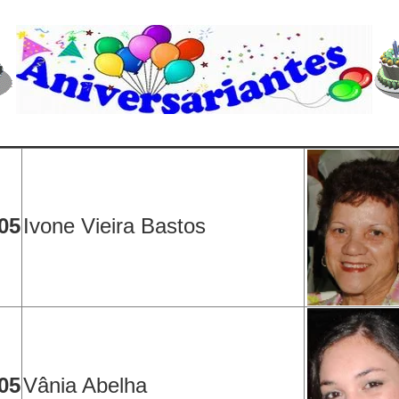
05
Ivone Vieira Bastos
05
Vânia Abelha