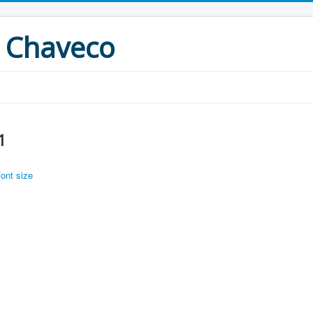
 Chaveco
1
font size