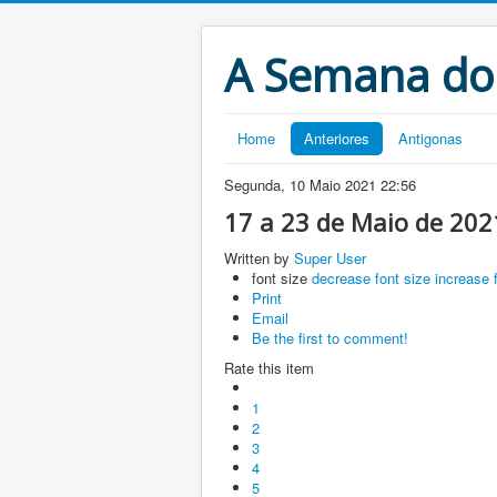
A Semana do
Home
Anteriores
Antigonas
Segunda, 10 Maio 2021 22:56
17 a 23 de Maio de 202
Written by
Super User
font size
decrease font size
increase 
Print
Email
Be the first to comment!
Rate this item
1
2
3
4
5