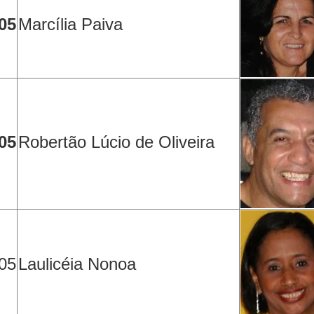
05
Marcília Paiva
05
Robertão Lúcio de Oliveira
05
Laulicéia Nonoa