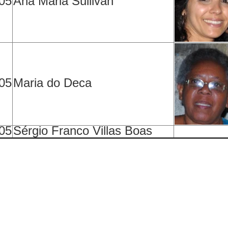
05
Ana Maria Sullivan
05
Maria do Deca
05
Sérgio Franco Villas Boas