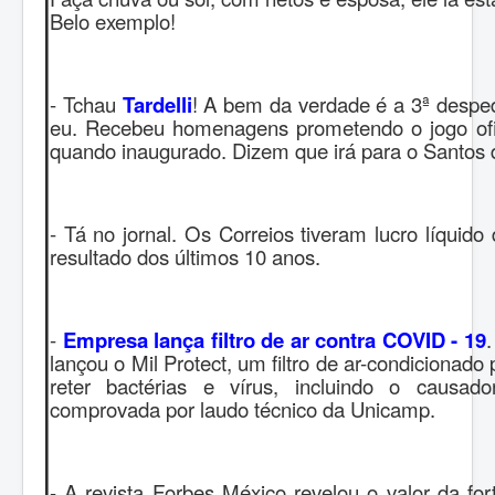
Belo exemplo!
- Tchau
Tardelli
! A bem da verdade é a 3ª desped
eu. Recebeu homenagens prometendo o jogo ofic
quando inaugurado. Dizem que irá para o Santos 
- Tá no jornal. Os Correios tiveram lucro líquido
resultado dos últimos 10 anos.
-
Empresa lança filtro de ar contra COVID - 19
.
lançou o Mil Protect, um filtro de ar-condicionado
reter bactérias e vírus, incluindo o causad
comprovada por laudo técnico da Unicamp.
- A revista Forbes México revelou o valor da fo