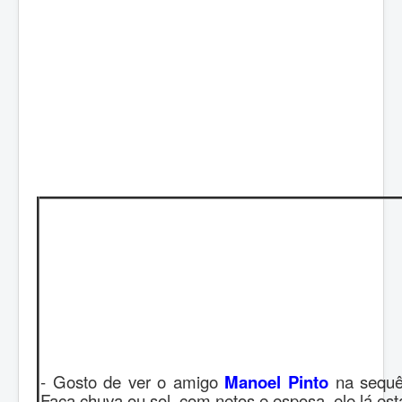
- Gosto de ver o amigo
Manoel Pinto
na sequê
Faça chuva ou sol, com netos e esposa, ele lá está