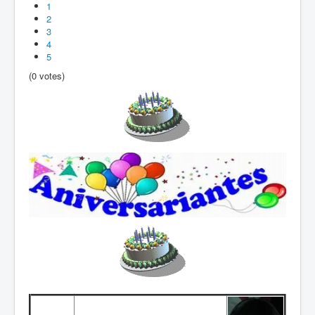
1
2
3
4
5
(0 votes)