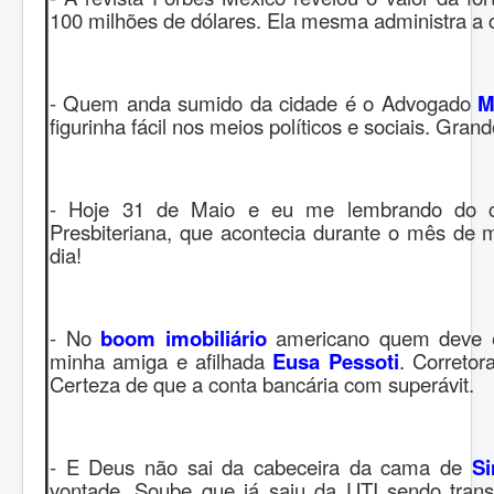
100 milhões de dólares. Ela mesma administra a ca
- Quem anda sumido da cidade é o Advogado
M
figurinha fácil nos meios políticos e sociais. Gran
- Hoje 31 de Maio e eu me lembrando do c
Presbiteriana, que acontecia durante o mês de
dia!
- No
boom imobiliário
americano quem deve es
minha amiga e afilhada
Eusa Pessoti
. Corretor
Certeza de que a conta bancária com superávit.
- E Deus não sai da cabeceira da cama de
Si
vontade. Soube que já saiu da UTI sendo trans