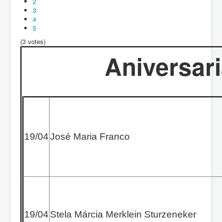
2
3
4
5
(3 votes)
Aniversar
19/04
José Maria Franco
19/04
Stela Márcia Merklein Sturzeneker