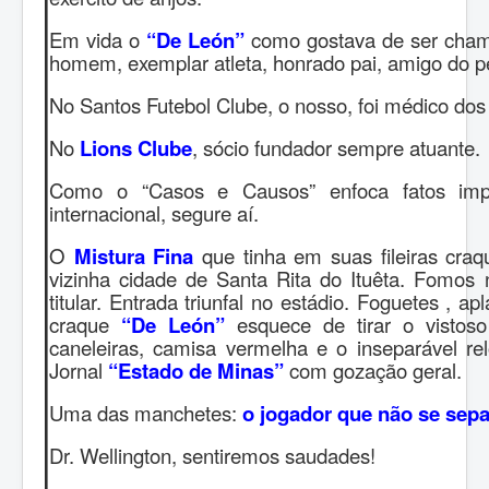
Em vida o
“De León”
como gostava de ser chama
homem, exemplar atleta, honrado pai, amigo do pe
No Santos Futebol Clube, o nosso, foi médico dos a
No
Lions Clube
, sócio fundador sempre atuante.
Como o “Casos e Causos” enfoca fatos impo
internacional, segure aí.
O
Mistura Fina
que tinha em suas fileiras craq
vizinha cidade de Santa Rita do Ituêta. Fomos
titular. Entrada triunfal no estádio. Foguetes , a
craque
“De León”
esquece de tirar o vistoso 
caneleiras, camisa vermelha e o inseparável re
Jornal
“Estado de Minas”
com gozação geral.
Uma das manchetes:
o jogador que não se sepa
Dr. Wellington, sentiremos saudades!