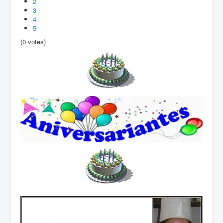
2
3
4
5
(0 votes)