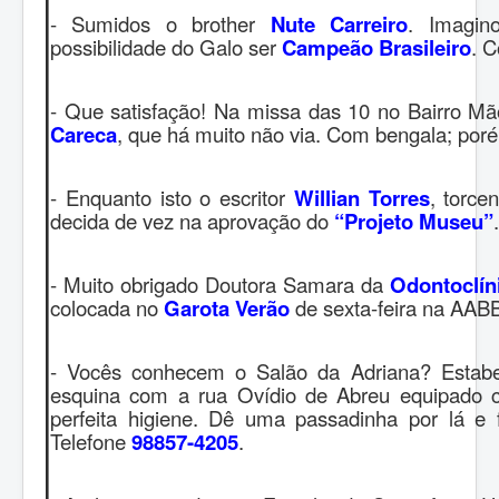
- Sumidos o brother
Nute Carreiro
. Imagin
possibilidade do Galo ser
Campeão Brasileiro
. C
- Que satisfação! Na missa das 10 no Bairro 
Careca
, que há muito não via. Com bengala; po
- Enquanto isto o escritor
Willian Torres
, torce
decida de vez na aprovação do
“Projeto Museu”
- Muito obrigado Doutora Samara da
Odontoclín
colocada no
Garota Verão
de sexta-feira na AAB
- Vocês conhecem o Salão da Adriana? Estabe
esquina com a rua Ovídio de Abreu equipado 
perfeita higiene. Dê uma passadinha por lá e 
Telefone
98857-4205
.