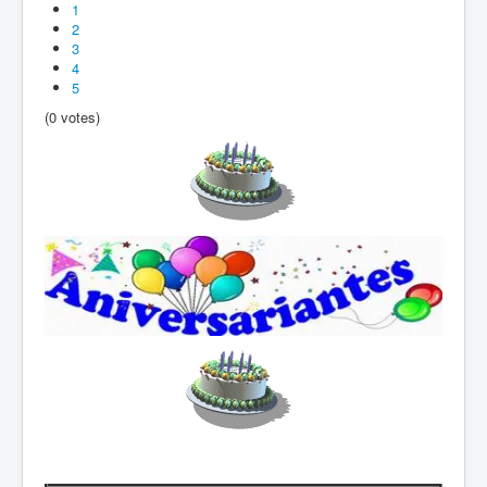
1
2
3
4
5
(0 votes)