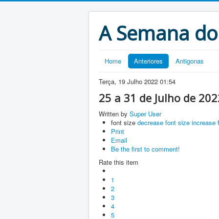
A Semana do
Home
Anteriores
Antigonas
Terça, 19 Julho 2022 01:54
25 a 31 de Julho de 202
Written by
Super User
font size
decrease font size
increase 
Print
Email
Be the first to comment!
Rate this item
1
2
3
4
5