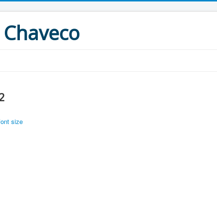
 Chaveco
2
font size