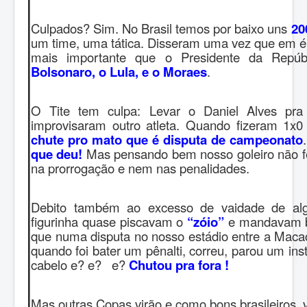
Culpados? Sim. No Brasil temos por baixo uns
20
um time, uma tática. Disseram uma vez que em é
m
ais importante que o Presidente da Repú
Bolsonaro, o Lula, e o Moraes
.
O Tite tem culpa: Levar o Daniel Alves pra 
improvisaram outro atleta. Quando fizeram 1x0
chute pro mato que é disputa de campeonato
que deu!
Mas pensando bem nosso goleiro não f
na prorrogação e nem nas penalidades.
Debito também ao excesso de vaidade de alg
figurinha quase piscavam o
“zóio”
e mandavam be
que numa disputa no nosso estádio entre a Maca
quando foi bater um pênalti, correu, parou um ins
cabelo e? e? e?
Chutou pra fora !
Mas outras Copas virão e como bons brasileiros, 