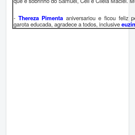
que é sobrinho do Samuel, Celi e Cileia Maciel. M
-
Thereza Pimenta
aniversariou e ficou feliz 
garota educada, agradece a todos, inclusive
euzi