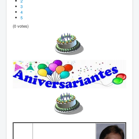
2
3
4
5
(0 votes)