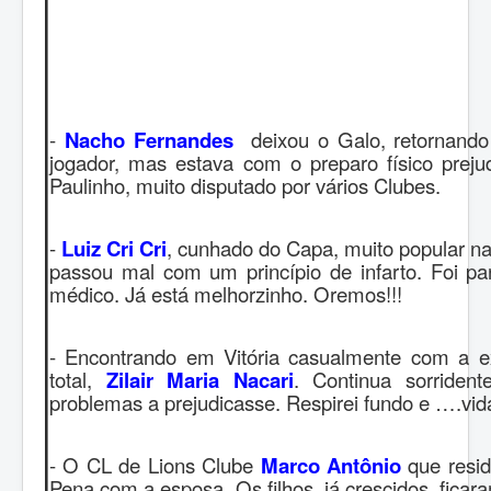
-
Nacho Fernandes
deixou o Galo, retornando 
jogador, mas estava com o preparo físico preju
Paulinho, muito disputado por vários Clubes.
-
Luiz Cri Cri
, cunhado do Capa, muito popular n
passou mal com um princípio de infarto. Foi par
médico. Já está melhorzinho. Oremos!!!
- Encontrando em Vitória casualmente com a e
total,
Zilair Maria Nacari
. Continua sorriden
problemas a prejudicasse. Respirei fundo e ….vi
- O CL de Lions Clube
Marco Antônio
que resid
Pena com a esposa. Os filhos, já crescidos, ficar