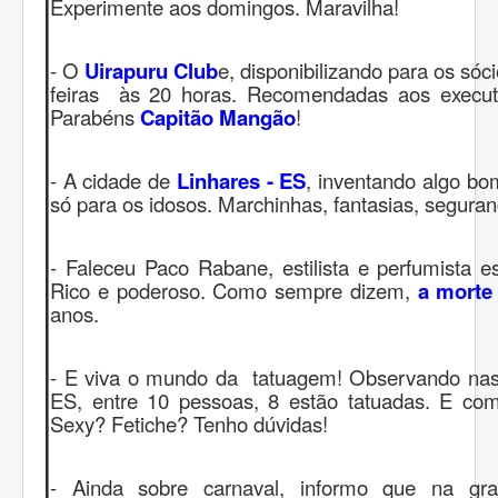
Experimente aos domingos. Maravilha!
- O
Uirapuru Club
e, disponibilizando para os sóci
feiras às 20 horas. Recomendadas aos executiv
Parabéns
Capitão Mangão
!
- A cidade de
Linhares - ES
, inventando algo bo
só para os idosos. Marchinhas, fantasias, seguran
- Faleceu Paco Rabane, estilista e perfumista 
Rico e poderoso. Como sempre dizem,
a morte
anos.
- E viva o mundo da tatuagem! Observando nas p
ES, entre 10 pessoas, 8 estão tatuadas. E co
Sexy? Fetiche? Tenho dúvidas!
- Ainda sobre carnaval, informo que na g