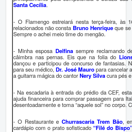
Santa Cecília
.
- O Flamengo estreiará nesta terça-feira, às
relacionados não consta
Bruno Henrique
que se 
Sempre o achei meio time do mengão.
- Minha esposa
Delfina
sempre reclamando de 
câimbra nas pernas. Eis que na folia do
Lion
dançou e participou de concurso de fantasias. 
para seu médico,
Dr. José Mauro
para cancelar a
a guitarra mágica do cantor
Nery Silva
cura pés e
- Na escadaria à entrada do prédio da CEF, est
ajuda financeira para comprar passagem para Itab
desentoadamente e toma “aquele sol” no corpo. 
- O Restaurante e
Churrascaria Trem Bão
, e
cardápio com o prato sofisticado
“Filé do Bispo