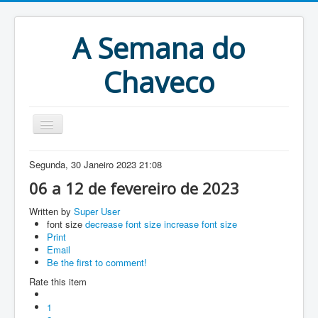
A Semana do
Chaveco
Home
Segunda, 30 Janeiro 2023 21:08
Anteriores
06 a 12 de fevereiro de 2023
Antigonas
Written by
Super User
font size
decrease font size
increase font size
Print
Email
Be the first to comment!
Rate this item
1