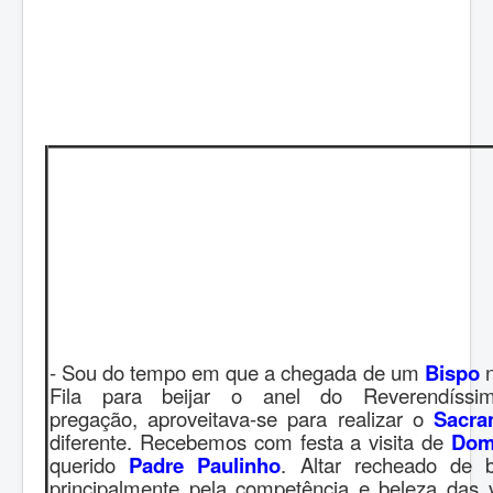
- Sou do tempo em que a chegada de um
Bispo
n
Fila para beijar o anel do Reverendíssim
pregação,
aproveitava-se para realizar o
Sacra
diferente. Recebemos com festa a visita de
Dom
querido
Padre Paulinho
. Altar recheado de b
principalmente pela competência e beleza das