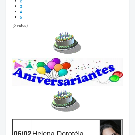
2
3
4
5
(0 votes)
06/02
Helena Dorotéia