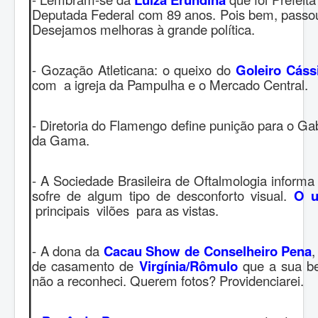
Deputada Federal com 89 anos.
Pois bem, passou
Desejamos melhoras à grande política.
- Gozação Atleticana: o queixo do
G
oleiro Cáss
com a igreja da Pampulha e o Mercado Central.
- Diretoria do Flamengo define punição para o G
da Gama.
- A Sociedade Brasileira de Oftalmologia inform
sofre de algum tipo de desconforto visual.
O u
principais vilões para as vistas.
- A dona da
Cacau Show de Conselheiro Pena
de casamento de
Virgínia/Rômulo
que a sua be
não a reconheci. Querem fotos? Providenciarei.