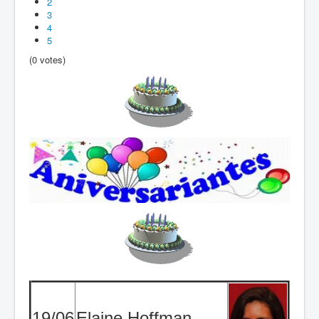
2
3
4
5
(0 votes)
19/06
Elaine Hoffman