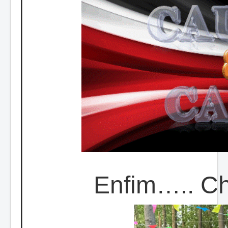
Enfim….. Ch