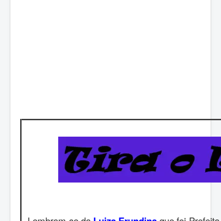
- Lembram-se da
Luiza Erundina
que foi Prefeita