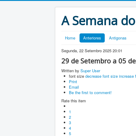
A Semana do
Home
Anteriores
Antigonas
Segunda, 22 Setembro 2025 20:01
29 de Setembro a 05 d
Written by
Super User
font size
decrease font size
increase 
Print
Email
Be the first to comment!
Rate this item
1
2
3
4
5