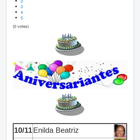
2
3
4
5
(0 votes)
10/11
Enilda Beatriz