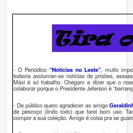
- O Periódico
“Notícias no Leste”
, muito impo
todavia avoluman-se notícias de prisões, assas
Máxi é só trabalho. Chegam a dizer que o noss
colaborar porque o Presidente Jeferson é “barran
- De público quero agradecer ao amigo
Geraldin
de pescoço (lindo todo) que farei bom uso. 
compor a sua coleção. Amigo é coisa pra se guar