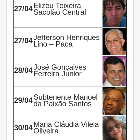
Elizeu Teixeira
27/04
Sacolão Central
Jefferson Henriques
27/04
Lino – Paca
José Gonçalves
28/04
Ferreira Junior
Subtenente Manoel
29/04
da Paixão Santos
Maria Cláudia Vilela
30/04
Oliveira