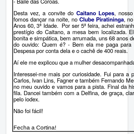
- Baile das Coroas.
Desta vez, a convite do
Caitano Lopes
, nosso
fomos dançar na noite, no
Clube Piratininga
, no
Anos 60, 3ª Idade. Por ser 5ª feira, achei estran
prestígio do Caitano, a mesa bem localizada. 
bonita e simpática, bem arrumada, uns 68 anos d
do ouvido: Quem é? - Bem ela me paga para 
Despesa por conta dela e o cachê de 400 reais.
Aí ele me explicou que a mulher desacompanhada
Interessei-me mais por curiosidade. Fui para a 
Carlos, Ivan Lins, Fagner e também Fernando Me
no meu ouvido e vamos para a pista. Final da hi
fila. Dancei também c
om a Delfina, de graça, cla
pelo iodex.
Não foi fácil!
Fecha a Cortina!