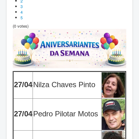
2
3
4
5
(0 votes)
27/04
Nilza Chaves Pinto
27/04
Pedro Pilotar Motos