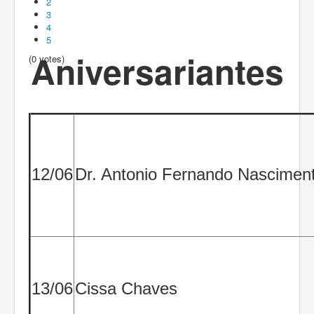
2
3
4
5
Aniversariantes
(0 votes)
12/06
Dr. Antonio Fernando Nasciment
13/06
Cissa Chaves