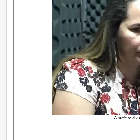
A prefeita div