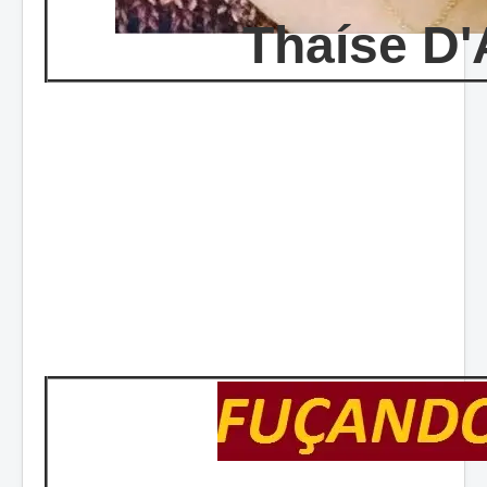
Thaíse D'A