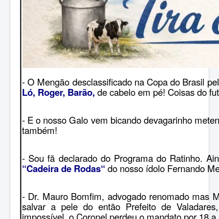
- O Mengão desclassificado na Copa do Brasil pel
Ló, Roger, Barão,
de cabelo em pé! Coisas do fut
- E o nosso Galo vem bicando devagarinho metend
também!
- Sou fã declarado do Programa do Ratinho.
Ain
“Cadeira de Rodas“
do nosso ídolo Fernando M
- Dr. Mauro Bomfim, advogado renomado mas Mi
salvar a pele do então Prefeito de Valadares
impossível, o Coronel perdeu o mandato por 18 a 