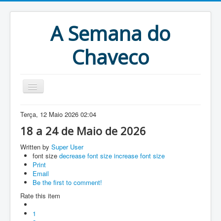
A Semana do
Chaveco
Home
Terça, 12 Maio 2026 02:04
Anteriores
18 a 24 de Maio de 2026
Antigonas
Written by
Super User
font size
decrease font size
increase font size
Print
Email
Be the first to comment!
Rate this item
1