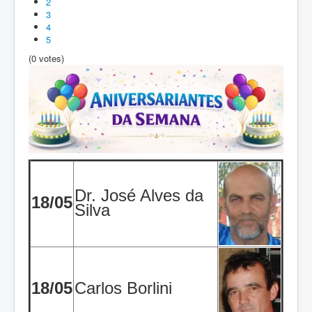
2
3
4
5
(0 votes)
Dr. José Alves da
18/05
Silva
18/05
Carlos Borlini