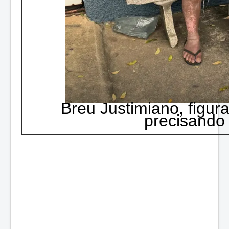
Breu Justimiano,
figur
precisando 