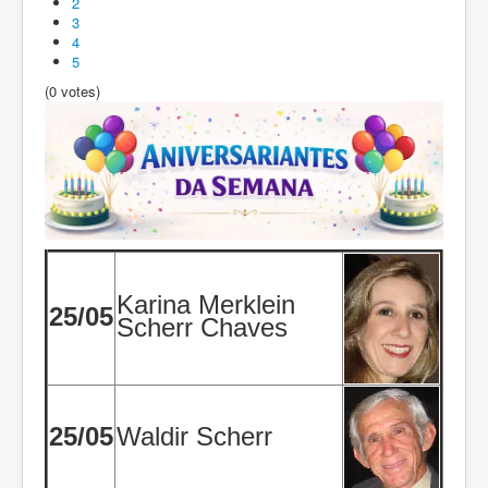
2
3
4
5
(0 votes)
Karina Merklein
25/05
Scherr Chaves
25/05
Waldir Scherr