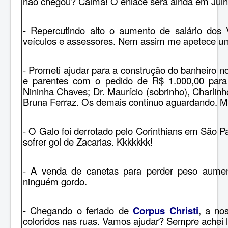
não chegou? Calma! O enlace será ainda em Julh
- Repercutindo alto o aumento de salário dos
veículos e assessores. Nem assim me apetece um
- Prometi ajudar para a construção do banheiro no
e parentes com o pedido de R$ 1.000,00 para
Nininha Chaves; Dr. Maurício (sobrinho), Charli
Bruna Ferraz. Os demais continuo aguardando. Ma
- O Galo foi derrotado pelo Corinthians em São Pa
sofrer gol d
e Zacarias. Kkkkkkk!
- A venda de canetas para perder peso aum
ninguém gordo.
- Chegando o feriado de
Corpus Christi
, a no
coloridos nas ruas. Vamos ajudar? Sempre achei 